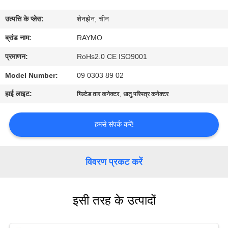
फैक्टरी
उत्पत्ति के प्लेस:
शेनझेन, चीन
यात्रा
ब्रांड नाम:
RAYMO
गुणवत्ता
प्रमाणन:
RoHs2.0 CE ISO9001
नियंत्रण
Model Number:
09 0303 89 02
हाई लाइट:
,
गिल्टेड तार कनेक्टर
धातु परिपत्र कनेक्टर
हमसे
संपर्क
हमसे संपर्क करें!
करें
विवरण प्रकट करें
समाचार
इसी तरह के उत्पादों
एक
बोली