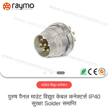
Shenzhen
Raymo
Electronics
Technology
Limited.
All
Rights
Reserved.
होम
उत्पाद
वीआर
दिखाएँ
हमारे
थ्रेडेड विद्युत कनेक्टर
बारे
में
पुरुष पैनल माउंट विद्युत केबल कनेक्टर्स IP40
सुरक्षा Solder समाप्ति