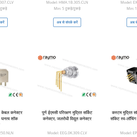
.307.CLV
Model: HMA.1B.305.CLN
Model: E
टुकड़े
Min: 5 टुकड़े/टुकड़े
Min: 1 
करें
अब से संपर्क करें
अब से
ीय केबल कनेक्टर
पूर्ण ईएमसी परिरक्षण मुद्रित सर्किट
कस्टम मुद्रित सर
 घनत्व शॉक
कनेक्टर, जलरोधी विद्युत कनेक्टर
सॉकेट स्व-लॉचिंग
.250.NLN
Model: EEG.0K.309.CLV
Model: E