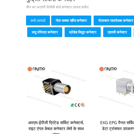
चीन का अग्रणी पीसीबी बोर्ड कनेक्टर उत्पाद मार्केट
सभी उत्पादों
गोल धक्का खींच कनेक्टर
गोलाकार जलरोधक कनेक्टर
लघु परिपत्र कनेक्टर
थ्रेडेड विद्युत कनेक्टर
एएमसी कनेक्टर
आरएम-ईपीजी प्रिंटेड सर्किट कनेक्टर्स,
EXG EPG पैनल सर्किट 
राइट एंगल केबल कनेक्टर लेमो के साथ
डेटा ट्रांसफर उपकर