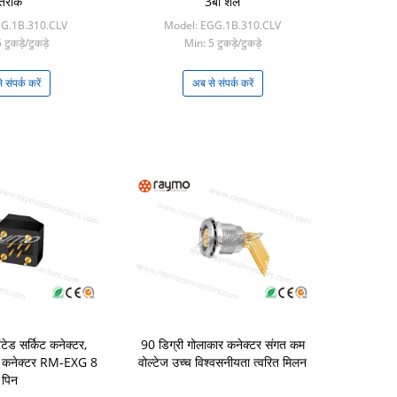
तरीके
3बी शेल
EG.1B.310.CLV
Model: EGG.1B.310.CLV
टुकड़े/टुकड़े
Min: 5 टुकड़े/टुकड़े
 संपर्क करें
अब से संपर्क करें
िंटेड सर्किट कनेक्टर,
90 डिग्री गोलाकार कनेक्टर संगत कम
बी कनेक्टर RM-EXG 8
वोल्टेज उच्च विश्वसनीयता त्वरित मिलन
पिन