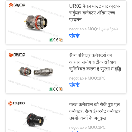
UR02 पैनल माउंट वाटरप्रूफ
सर्कुलर कनेक्टर अंतिम उच्च
26
प्रदर्शन
negotiable MOQ:1 टुकड़ा/टुकड़े
हाफ मून कनेक्टर
संपर्क
सैन्य परिपत्र कनेक्टर्स का
आसान संभोग सटीक संरेखण
सुनिश्चित करता है सुरक्षा में वृद्धि
22
negotiable MOQ:1PC
संपर्क
लघु परिपत्र कनेक्टर
गलत कनेक्शन को रोकें पुश पुल
कनेक्टर, सैन्य ईथरनेट कनेक्टर
उपयोगकर्ता के अनुकूल
negotiable MOQ:1PC