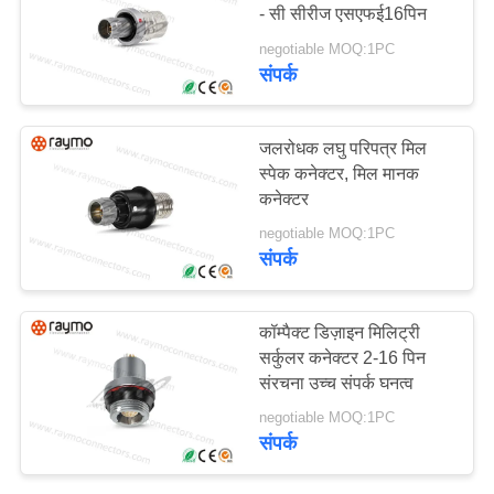
- सी सीरीज एसएफई16पिन
का
negotiable MOQ:1PC
अनुरोध
संपर्क
14
त्वरित रिलीज विद्युत
साइटमैप
जलरोधक लघु परिपत्र मिल
कनेक्टर
स्पेक कनेक्टर, मिल मानक
कनेक्टर
PRIVACY
negotiable MOQ:1PC
POLICY
संपर्क
55
कॉम्पैक्ट डिज़ाइन मिलिट्री
सर्कुलर कनेक्टर 2-16 पिन
सैन्य सर्कुलर कनेक्टर
संरचना उच्च संपर्क घनत्व
negotiable MOQ:1PC
संपर्क