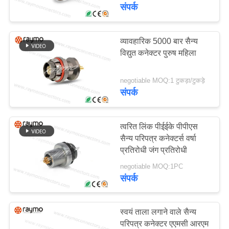
फैक्टरी
संपर्क
यात्रा
व्यावहारिक 5000 बार सैन्य
40
विद्युत कनेक्टर पुरुष महिला
गुणवत्ता
परिपत्र प्लास्टिक
नियंत्रण
कनेक्टर्स
negotiable MOQ:1 टुकड़ा/टुकड़े
संपर्क
हमसे
संपर्क
त्वरित लिंक पीईईके पीपीएस
सैन्य परिपत्र कनेक्टर्स वर्षा
करें
प्रतिरोधी जंग प्रतिरोधी
23
negotiable MOQ:1PC
प्लास्टिक के पुश पुल
समाचार
संपर्क
कनेक्टर
एक
स्वयं ताला लगाने वाले सैन्य
बोली
परिपत्र कनेक्टर एएमसी आरएम