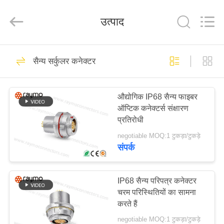
Shenzhen
Raymo
Electronics
उत्पाद
Technology
Limited.
All
Rights
Reserved.
होम
163
सैन्य सर्कुलर कनेक्टर
गोल धक्का खींच कनेक्टर
उत्पाद
औद्योगिक IP68 सैन्य फाइबर
ऑप्टिक कनेक्टर्स संक्षारण
वीआर
प्रतिरोधी
दिखाएँ
negotiable MOQ:1 टुकड़ा/टुकड़े
संपर्क
100
हमारे
गोलाकार जलरोधक
बारे
IP68 सैन्य परिपत्र कनेक्टर
चरम परिस्थितियों का सामना
में
कनेक्टर
करते हैं
negotiable MOQ:1 टुकड़ा/टुकड़े