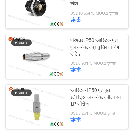
खोल
का
USD10.56/PC MOQ:1 टुकड़ा
अनुरोध
संपर्क
14
त्वरित रिलीज विद्युत
साइटमैप
परिपत्र IP50 प्लास्टिक पुश
कनेक्टर
पुल कनेक्टर प्राकृतिक क्रोम
प्लेटेड
PRIVACY
USD8.98/PC MOQ:1 टुकड़ा
POLICY
संपर्क
55
प्लास्टिक IP50 पुश पुल
इलेक्ट्रिकल कनेक्टर पीला रंग
सैन्य सर्कुलर कनेक्टर
1P सीरीज
USD3.25/PC MOQ:1 टुकड़ा
संपर्क