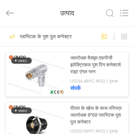
Shenzhen
Raymo
Electronics
उत्पाद
Technology
Limited.
All
Rights
Reserved.
होम
163
प्लास्टिक के पुश पुल कनेक्टर
गोल धक्का खींच कनेक्टर
उत्पाद
जलरोधक वैक्यूम एफपीजी
इलेक्ट्रिकल पुश पिन कनेक्टर्स
वीआर
राइट एंगल प्लग
दिखाएँ
USD16.98/PC MOQ:1 टुकड़ा
संपर्क
100
हमारे
गोलाकार जलरोधक
बारे
पीतल के खोल के साथ परिपत्र
जलरोधक IP68 प्लास्टिक पुश
में
कनेक्टर
पुल कनेक्टर
USD10.56/PC MOQ:1 टुकड़ा