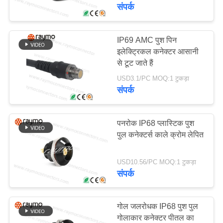
फैक्टरी
संपर्क
यात्रा
IP69 AMC पुश पिन
40
इलेक्ट्रिकल कनेक्टर आसानी
गुणवत्ता
परिपत्र प्लास्टिक
से टूट जाते हैं
नियंत्रण
कनेक्टर्स
USD3.1/PC MOQ:1 टुकड़ा
संपर्क
हमसे
संपर्क
पनरोक IP68 प्लास्टिक पुश
पुल कनेक्टर्स काले क्रोम लेपित
करें
23
USD10.56/PC MOQ:1 टुकड़ा
प्लास्टिक के पुश पुल
समाचार
संपर्क
कनेक्टर
एक
गोल जलरोधक IP68 पुश पुल
बोली
गोलाकार कनेक्टर पीतल का