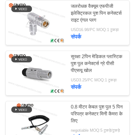
जलरोधक वैक्यूम एफपीजी
इलेक्ट्रिकल पुश पिन कनेक्टर्स
26
राइट एंगल प्लग
USD16.98/PC MOQ:1 टुकड़ा
हाफ मून कनेक्टर
संपर्क
सुरक्षा 2पिन मेडिकल प्लास्टिक
पुश पुल कनेक्टर्स ग्रे पीसी
पीएसयू खोल
22
USD3.25/PC MOQ:1 टुकड़ा
संपर्क
लघु परिपत्र कनेक्टर
0.8 मीटर केबल पुश पुल 5 पिन
परिपत्र कनेक्टर मिनी कैमरा के
लिए
negotiable MOQ:5 टुकड़े/टुकड़े