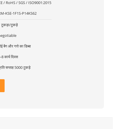
CE / RoHS / SGS / ISO9001:2015
RM-KSE-1F1S-P14KS62
 टुकड़ा/टुकड़े
negotiable
ीई बैग और गत्ते का डिब्बा
-8 कार्य दिवस
्रति सप्ताह 5000 टुकड़े