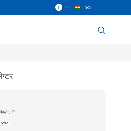
Hindi
ेप्टर
्वांगडोंग, चीन
RAYMO