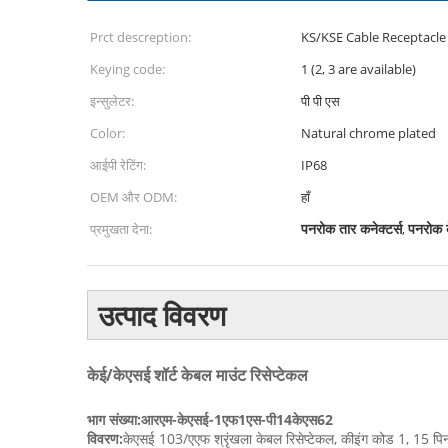
Prct descreption:
KS/KSE Cable Receptacle
Keying code:
1 (2, 3 are available)
इन्सुलेटर:
पी पी एस
Color:
Natural chrome plated
आईपी रेटिंग:
IP68
OEM और ODM:
हाँ
पनरोक तार कनेक्टर्स
पनरोक 
प्रमुखता देना:
,
उत्पाद विवरण
केई/केएसई शॉर्ट केबल माउंट रिसेप्टेकल
भाग संख्या:
आरएम-केएसई-1एफ1एस-पी14केएस62
विवरण:
केएसई 103/एएफ श्रृंखला केबल रिसेप्टेकल, कीइंग कोड 1, 15 पिन