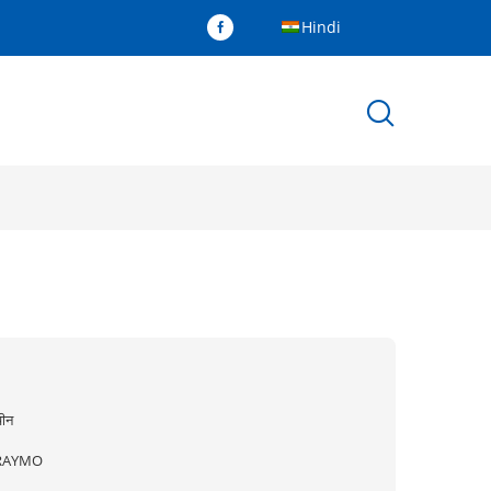
Hindi
ीन
RAYMO