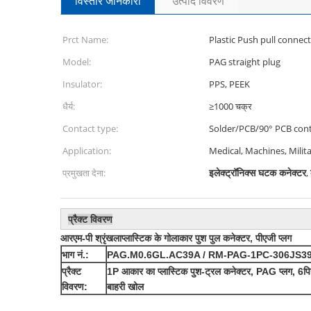
विस्तार जानकारी
उत्पाद विवरण
Prct Name:
Plastic Push pull con
Model:
PAG straight plug
Insulator:
PPS, PEEK
धैर्य:
≥1000 चक्र
Contact type:
Solder/PCB/90° PCB con
Application:
Medical, Machines, Milit
इलेक्ट्रॉनिक्स घटक कनेक्टर
प्रमुखता देना:
,
प्रैक्ट विवरण
आरएम-पी श्रृंखला
प्लास्टिक के गोलाकार पुश पुल कनेक्टर, पीएजी प्लग
भाग नं.:
PAG.M0.6GL.AC39A / RM-PAG-1PC-306JS3
प्रैक्ट
1P आकार का प्लास्टिक पुश-ट्रल कनेक्टर, PAG प्लग, 6पिन 
विवरण
:
बाहरी खोल