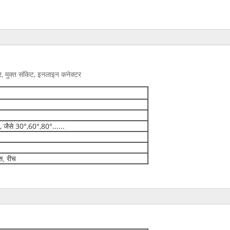
र, मुक्त सॉकेट, इनलाइन कनेक्टर
 जैसे 30°,60°,80°......
, रीच