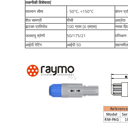
तकनीकी विशेषताएं
तापमान सीमा
- 50°C, +150°C
कंपन प्र
शैल सामग्री
पीसी
आर्द्रता
झटका प्रतिरोध
100 ग्राम [6 एमएस]
नमक छिड़
जलवायु श्रेणी
50/175/21
परिरक्षण
आईपी रेटिंग
आईपी 50
सहनशीलत