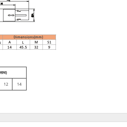
 साथ)
12
14