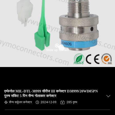
फैक्टरी
यात्रा
गुणवत्ता
नियंत्रण
हमसे
संपर्क
करें
समाचार
एम्फेनोल MIL-DTL-38999 सीरीज III कनेक्टर D38999/20WD05PN
पुरुष सॉकेट 5 पिन सैन्य गोलाकार कनेक्टर
एक
सैन्य सर्कुलर कनेक्टर
2024-12-09
285 दृश्य
बोली