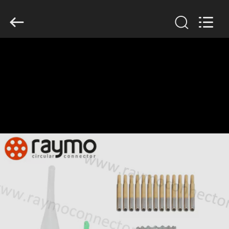
Shenzhen
Raymo
Electronics
Technology
Limited.
All
Rights
Reserved.
होम
उत्पाद
वीआर
दिखाएँ
हमारे
बारे
में